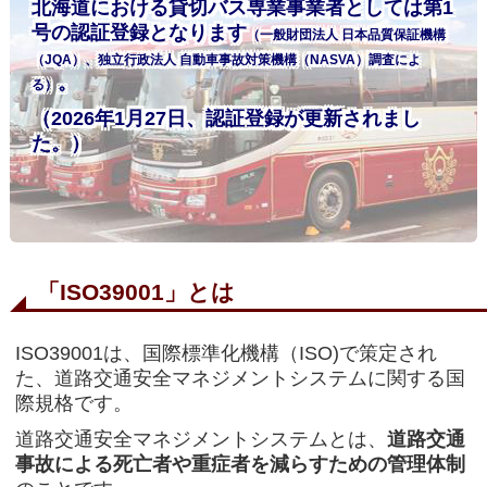
北海道における貸切バス専業事業者としては第1
号の認証登録となります
（一般財団法人 日本品質保証機構
（JQA）、独立行政法人 自動車事故対策機構（NASVA）調査によ
。
る）
（2026年1月27日、認証登録が更新されまし
た。）
「ISO39001」とは
ISO39001は、国際標準化機構（ISO)で策定され
た、道路交通安全マネジメントシステムに関する国
際規格です。
道路交通安全マネジメントシステムとは、
道路交通
事故による死亡者や重症者を減らすための管理体制