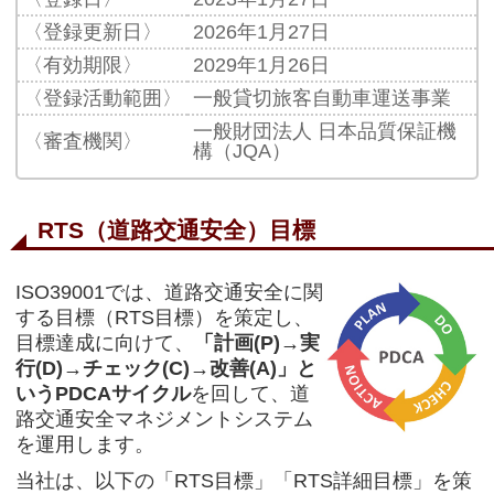
〈登録更新日〉
2026年1月27日
〈有効期限〉
2029年1月26日
〈登録活動範囲〉
一般貸切旅客自動車運送事業
一般財団法人 日本品質保証機
〈審査機関〉
構（JQA）
RTS（道路交通安全）目標
ISO39001では、道路交通安全に関
する目標（RTS目標）を策定し、
目標達成に向けて、
「計画(P)→実
行(D)→チェック(C)→改善(A)」と
いう
PDCAサイクル
を回して、道
路交通安全マネジメントシステム
を運用します。
当社は、以下の「RTS目標」「RTS詳細目標」を策