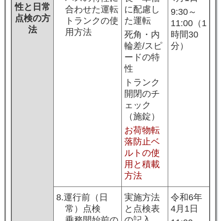
性と日常
合わせた運転
に配慮し
9:30～
点検の方
トランクの使
た運転
11:00（1
法
用方法
死角・内
時間30
輪差/スピ
分）
ードの特
性
トランク
開閉のチ
ェック
（施錠）
お荷物転
落防止ベ
ルトの使
用と積載
方法
8.運行前（日
実施方法
令和6年
常）点検
と点検表
4月1日
乗務開始前の
の記入