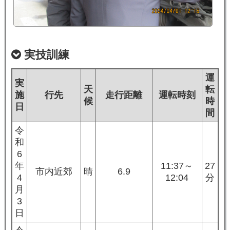
実技訓練
運
実
天
転
施
行先
走行距離
運転時刻
候
時
日
間
令
和
6
年
11:37～
27
市内近郊
晴
6.9
4
12:04
分
月
3
日