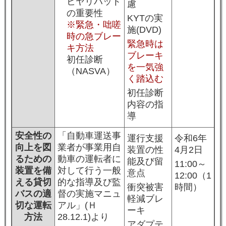
ヒヤリハット
慮
の重要性
KYTの実
※緊急・咄嗟
施(DVD)
時の急ブレー
緊急時は
キ方法
ブレーキ
初任診断
を一気強
（NASVA）
く踏込む
初任診断
内容の指
導
安全性の
「自動車運送事
運行支援
令和6年
向上を図
業者が事業用自
装置の性
4月2日
るための
動車の運転者に
能及び留
11:00～
装置を備
対して行う一般
意点
12:00（1
える貸切
的な指導及び監
衝突被害
時間）
バスの適
督の実施マニュ
軽減ブレ
切な運転
アル」(Ｈ
ーキ
方法
28.12.1)より
アダプテ