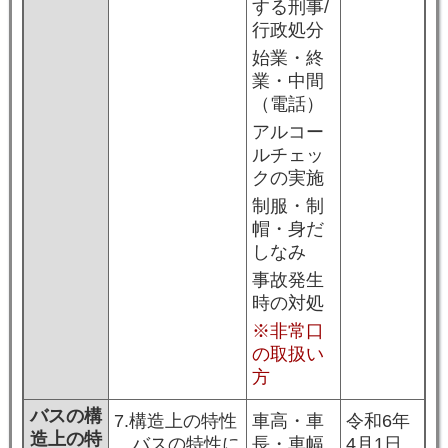
する刑事/
行政処分
始業・終
業・中間
（電話）
アルコー
ルチェッ
クの実施
制服・制
帽・身だ
しなみ
事故発生
時の対処
※非常口
の取扱い
方
バスの構
7.構造上の特性
車高・車
令和6年
造上の特
バスの特性に
長・車幅
4月1日