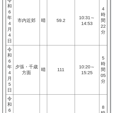
令
和
4
6
時
年
10:31～
市内近郊
晴
59.2
間
4
14:53
22
月
分
4
日
令
和
5
6
時
年
夕張・千歳
10:20～
晴
111
間
4
方面
15:25
05
月
分
5
日
令
和
8
6
時