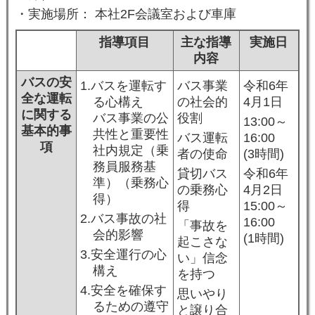
・実施場所： 本社2F会議室および車庫
指導項目
主な指導
実施日
内容
バスの安
1.バスを運転す
バス事業
令和6年
全な運転
る心構え
の社会的
4月1日
に関する
バス事業の公
役割
13:00～
基本的事
共性と重要性
バス運転
16:00
項
社内規定（乗
者の使命
(3時間)
務員服務基
貸切バス
令和6年
準）（乗務心
の乗務心
4月2日
得）
得
15:00～
2.バス事故の社
16:00
「事故を
会的影響
(1時間)
起こさな
3.安全運行の心
い」信念
構え
を持つ
4.安全を確保す
思いやり
るための遵守
と譲り合