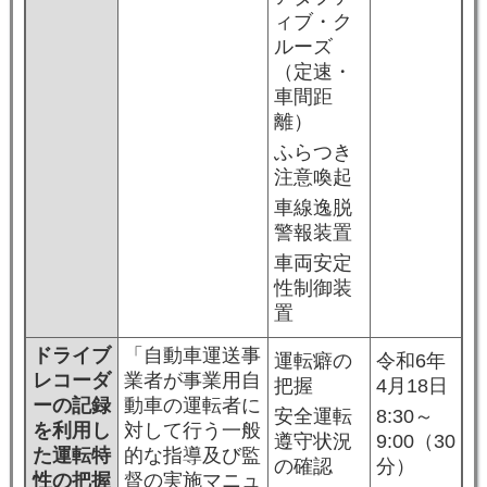
ィブ・ク
ルーズ
（定速・
車間距
離）
ふらつき
注意喚起
車線逸脱
警報装置
車両安定
性制御装
置
ドライブ
「自動車運送事
運転癖の
令和6年
レコーダ
業者が事業用自
把握
4月18日
ーの記録
動車の運転者に
安全運転
8:30～
を利用し
対して行う一般
遵守状況
9:00（30
た運転特
的な指導及び監
の確認
分）
性の把握
督の実施マニュ