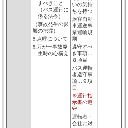
すべきこと
いの気持
（バス運行に
ちを持つ
係る法令）
旅客自動
（事故発生の影
車運送事
響の把握）
業運輸規
5.点呼について
則
6.万が一事故発
遵守すべ
生時の心構え
き事項…
８項目
バス運転
者遵守事
項…９項
目
※運行指
示書の遵
守
運転者・
会社に対