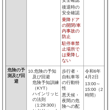
安全確認
後退時の
安全確認
乗降ドア
の開閉/車
内事故の
防止
駐停車禁
止場所で
は乗降し
ない
危険の予
10.危険の予知
歩行者・
令和6年
測及び回
及び回避
自転車等
4月2日
避
危険予知訓練
の行動特
13:00～
（KYT）
性
15:00（2
ハインリッヒ
悪天候・
時間）
の法則
夜間の危
（1:29:300）
険への配