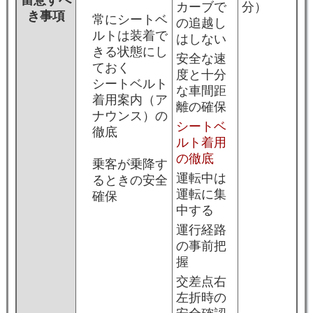
留意すべ
カーブで
分）
き事項
常にシートベ
の追越し
ルトは装着で
はしない
きる状態にし
安全な速
ておく
度と十分
シートベルト
な車間距
着用案内（ア
離の確保
ナウンス）の
シートベ
徹底
ルト着用
の徹底
乗客が乗降す
運転中は
るときの安全
運転に集
確保
中する
運行経路
の事前把
握
交差点右
左折時の