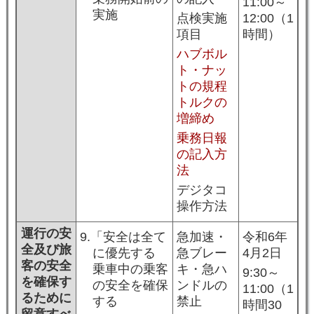
11:00～
実施
点検実施
12:00（1
項目
時間）
ハブボル
ト・ナッ
トの規程
トルクの
増締め
乗務日報
の記入方
法
デジタコ
操作方法
運行の安
9.「安全は全て
急加速・
令和6年
全及び旅
に優先する
急ブレー
4月2日
客の安全
乗車中の乗客
キ・急ハ
9:30～
を確保す
の安全を確保
ンドルの
11:00（1
るために
する
禁止
時間30