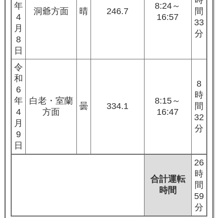
年
8:24～
洞爺方面
晴
246.7
間
4
16:57
33
月
分
8
日
令
和
8
6
時
年
白老・室蘭
8:15～
曇
334.1
間
4
方面
16:47
32
月
分
9
日
26
時
合計運転
間
時間
59
分