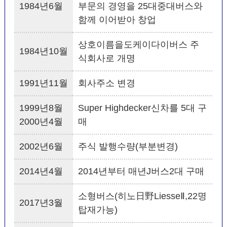
1984년6월
부문의 경영을 25대중대버스와
함께 이어받아 창업
상호이름을도케이다이버스 주
1984년10월
식회사로 개명
1991년11월
회사주소 변경
1999년8월
Super Highdecker신차를 5대 구
2000년4월
매
2002년6월
주식 발행수량(부분변경)
2014년4월
2014년부터 매년J버스2대 구매
소형버스(히노日野LiesseⅡ,22명
2017년3월
탑재가능)