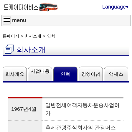
Language
▾
menu
톱페이지
회사소개
연혁
회사소개
사업내용
회사개요
연혁
경영이념
액세스
일반전세여객자동차운송사업허
1967년4월
가
후세관광주식회사의 관광버스